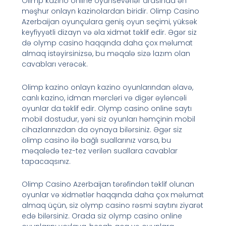
Olimp kazino online oyunsevərlər arasında ən
məşhur onlayn kazinolardan biridir. Olimp Casino
Azerbaijan oyunçulara geniş oyun seçimi, yüksək
keyfiyyətli dizayn və əla xidmət təklif edir. Əgər siz
də olymp casino haqqında daha çox məlumat
almaq istəyirsinizsə, bu məqalə sizə lazım olan
cavabları verəcək.
Olimp kazino onlayn kazino oyunlarından əlavə,
canlı kazino, idman mərcləri və digər əyləncəli
oyunlar da təklif edir. Olymp casino online saytı
mobil dostudur, yəni siz oyunları həmçinin mobil
cihazlarınızdan da oynaya bilərsiniz. Əgər siz
olimp casino ilə bağlı suallarınız varsa, bu
məqalədə tez-tez verilən suallara cavablar
tapacaqsınız.
Olimp Casino Azerbaijan tərəfindən təklif olunan
oyunlar və xidmətlər haqqında daha çox məlumat
almaq üçün, siz olymp casino rəsmi saytını ziyarət
edə bilərsiniz. Orada siz olymp casino online