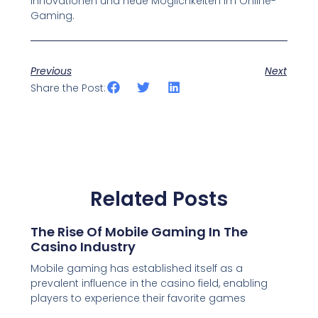
Innovationen und neue Möglichkeiten im Online-
Gaming.
Previous
Next
Share the Post:
Related Posts
The Rise Of Mobile Gaming In The
Casino Industry
Mobile gaming has established itself as a
prevalent influence in the casino field, enabling
players to experience their favorite games