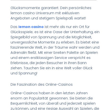
Glücksmomente garantiert: Dein persönliches
lemon casino Universum mit exklusiven
Angeboten und stetigem Spielspaß wartet!
Das
lemon casino
ist mehr als nur ein Ort für
Glücksspiele; es ist eine Oase der Unterhaltung, ein
Spiegelbild von Spannung und die Möglichkeit,
unvergessliche Momente zu erleben. Es bietet eine
faszinierende Welt, in der Träume wahr werden und
Adrenalin fließt. Mit einer breiten Palette an Spielen
und einem erstklassigen Service verspricht es
Erlebnisse, die jeden Besucher in ihren Bann
ziehen. Tauchen Sie ein in eine Welt voller Glück
und Spannung!
Die Faszination des Online-Casinos
Online-Casinos haben in den letzten Jahren
enorm an Popularität gewonnen. Sie bieten die
Bequemlichkeit, von überall und jederzeit spielen
zu können, und eine riesige Auswahl an Spielen, die