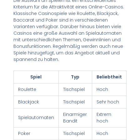
Die Auswahl an Spielen ist ein entscheidendes
Kriterium für die Attraktivität eines Online-Casinos.
Klassische Casinospiele wie Roulette, Blackjack,
Baccarat und Poker sind in verschiedenen
Varianten verfügbar. Darüber hinaus bieten viele
Casinos eine große Auswahl an Spielautomaten
mit unterschiedlichen Themen, Gewinnlinien und
Bonusfunktionen. Regelmäßig werden auch neue
Spiele hinzugefügt, um das Angebot aktuell und
spannend zu halten.
Spiel
Typ
Beliebtheit
Roulette
Tischspiel
Hoch
Blackjack
Tischspiel
Sehr hoch
Einarmiger
Extrem
Spielautomaten
Bandit
hoch
Poker
Tischspiel
Hoch