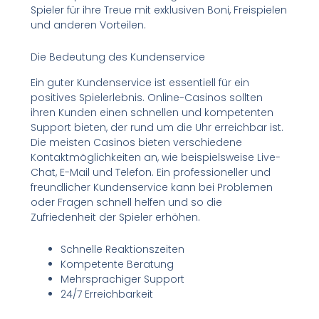
Spieler für ihre Treue mit exklusiven Boni, Freispielen
und anderen Vorteilen.
Die Bedeutung des Kundenservice
Ein guter Kundenservice ist essentiell für ein
positives Spielerlebnis. Online-Casinos sollten
ihren Kunden einen schnellen und kompetenten
Support bieten, der rund um die Uhr erreichbar ist.
Die meisten Casinos bieten verschiedene
Kontaktmöglichkeiten an, wie beispielsweise Live-
Chat, E-Mail und Telefon. Ein professioneller und
freundlicher Kundenservice kann bei Problemen
oder Fragen schnell helfen und so die
Zufriedenheit der Spieler erhöhen.
Schnelle Reaktionszeiten
Kompetente Beratung
Mehrsprachiger Support
24/7 Erreichbarkeit