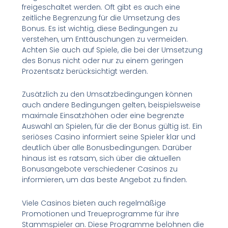
freigeschaltet werden. Oft gibt es auch eine
zeitliche Begrenzung für die Umsetzung des
Bonus. Es ist wichtig, diese Bedingungen zu
verstehen, um Enttäuschungen zu vermeiden.
Achten Sie auch auf Spiele, die bei der Umsetzung
des Bonus nicht oder nur zu einem geringen
Prozentsatz berücksichtigt werden.
Zusätzlich zu den Umsatzbedingungen können
auch andere Bedingungen gelten, beispielsweise
maximale Einsatzhöhen oder eine begrenzte
Auswahl an Spielen, für die der Bonus gültig ist. Ein
seriöses Casino informiert seine Spieler klar und
deutlich über alle Bonusbedingungen. Darüber
hinaus ist es ratsam, sich über die aktuellen
Bonusangebote verschiedener Casinos zu
informieren, um das beste Angebot zu finden.
Viele Casinos bieten auch regelmäßige
Promotionen und Treueprogramme für ihre
Stammspieler an. Diese Programme belohnen die