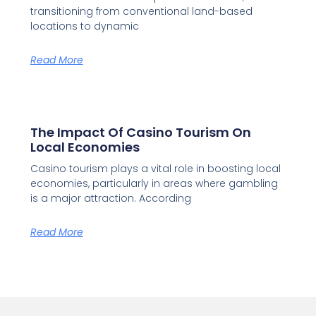
transitioning from conventional land-based
locations to dynamic
Read More
The Impact Of Casino Tourism On
Local Economies
Casino tourism plays a vital role in boosting local
economies, particularly in areas where gambling
is a major attraction. According
Read More