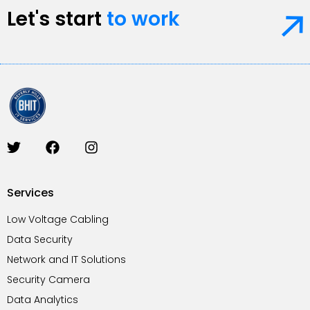
Let's start
to work
T
F
I
w
a
n
i
c
s
t
e
t
Services
t
b
a
e
o
g
Low Voltage Cabling
r
o
r
Data Security
k
a
m
Network and IT Solutions
Security Camera
Data Analytics