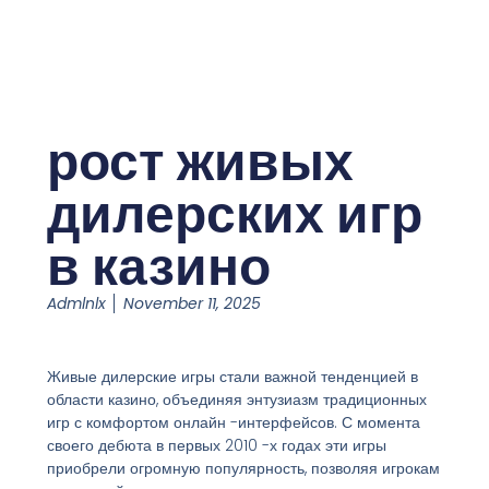
рост живых
дилерских игр
в казино
Admlnlx
November 11, 2025
Живые дилерские игры стали важной тенденцией в
области казино, объединяя энтузиазм традиционных
игр с комфортом онлайн -интерфейсов. С момента
своего дебюта в первых 2010 -х годах эти игры
приобрели огромную популярность, позволяя игрокам