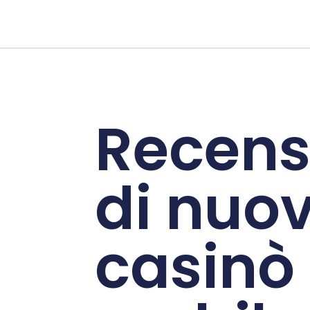
Recens
di nuov
casinò