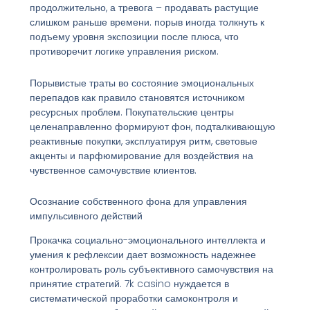
продолжительно, а тревога – продавать растущие
слишком раньше времени. порыв иногда толкнуть к
подъему уровня экспозиции после плюса, что
противоречит логике управления риском.
Порывистые траты во состояние эмоциональных
перепадов как правило становятся источником
ресурсных проблем. Покупательские центры
целенаправленно формируют фон, подталкивающую
реактивные покупки, эксплуатируя ритм, световые
акценты и парфюмирование для воздействия на
чувственное самочувствие клиентов.
Осознание собственного фона для управления
импульсивного действий
Прокачка социально-эмоционального интеллекта и
умения к рефлексии дает возможность надежнее
контролировать роль субъективного самочувствия на
принятие стратегий. 7k casino нуждается в
систематической проработки самоконтроля и