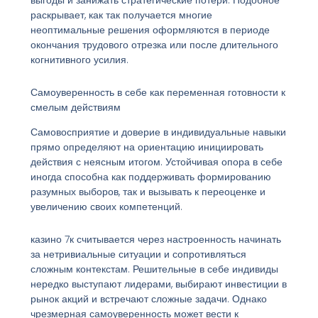
выгоды и занижать стратегические потери. Подобное
раскрывает, как так получается многие
неоптимальные решения оформляются в периоде
окончания трудового отрезка или после длительного
когнитивного усилия.
Самоуверенность в себе как переменная готовности к
смелым действиям
Самовосприятие и доверие в индивидуальные навыки
прямо определяют на ориентацию инициировать
действия с неясным итогом. Устойчивая опора в себе
иногда способна как поддерживать формированию
разумных выборов, так и вызывать к переоценке и
увеличению своих компетенций.
казино 7к считывается через настроенность начинать
за нетривиальные ситуации и сопротивляться
сложным контекстам. Решительные в себе индивиды
нередко выступают лидерами, выбирают инвестиции в
рынок акций и встречают сложные задачи. Однако
чрезмерная самоуверенность может вести к