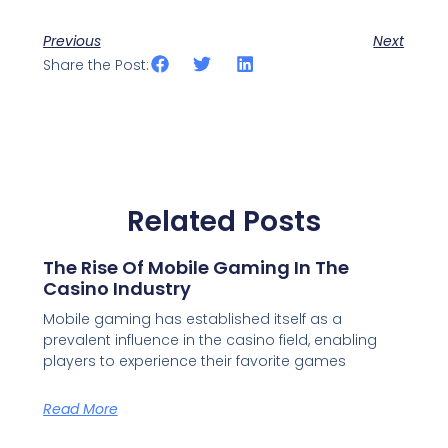
Previous
Next
Share the Post:
Related Posts
The Rise Of Mobile Gaming In The
Casino Industry
Mobile gaming has established itself as a
prevalent influence in the casino field, enabling
players to experience their favorite games
Read More