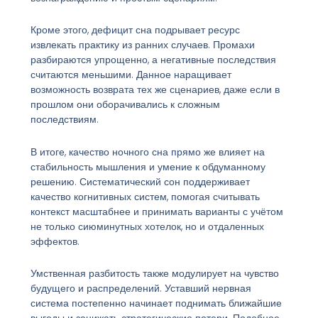
Кроме этого, дефицит сна подрывает ресурс
извлекать практику из ранних случаев. Промахи
разбираются упрощенно, а негативные последствия
считаются меньшими. Данное наращивает
возможность возврата тех же сценариев, даже если в
прошлом они оборачивались к сложным
последствиям.
В итоге, качество ночного сна прямо же влияет на
стабильность мышления и умение к обдуманному
решению. Систематический сон поддерживает
качество когнитивных систем, помогая считывать
контекст масштабнее и принимать варианты с учётом
не только сиюминутных хотелок, но и отдаленных
эффектов.
Умственная разбитость также модулирует на чувство
будущего и распределений. Уставший нервная
система постепенно начинает поднимать ближайшие