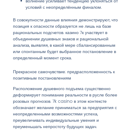
волнение усиливает тенденцию уклоняться от
условий с неопределённым финалом.
В совокупности данные влияния демонстрируют, что
позиция к опасности образуется не лишь на базе
рациональных подсчетов. казино 7к участвует в
объединении душевных знаков и рациональной
анализа, выявляя, в какой мере сбалансированным
или спонтанным будет выбранное постановление в
определенный момент срока.
Прекрасное самочувствие: предрасположенность к
позитивным постановлениям
Расположение душевного подъема существенно
деформирует понимание реальности в русле более
розовых прогнозов. 7k casino в этом контексте
обозначает желание приниматься за предприятия с
неопределенными возможностями успеха,
преувеличивать индивидуальные умения и
преуменьшать непростоту будущих задач.