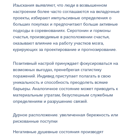
Изыскания выявляют, что люди в возвышенном
настроении более часто соглашаются на вкладочные
проекты, избирают импульсивные определения о
больших покупках и предпочитают больше активные
подходы в соревнованиях. Серотонин и гормоны
счастья, производимые в расположении счастья,
оказывают влияние на работу участков мозга,
курирующих за проектирование и прогнозирование.
Позитивный настрой принуждает фокусироваться на
возможных выгодах, пренебрегая статистику
поражений. Индивид приступает полагать в свою
уникальность и способность преодолеть всякие
барьеры. Аналогичное состояние может приводить к
материальным утратам, безуспешным служебным
определениям и разрушению связей.
Дурное расположение: увеличенная бережность или
рискованные поступки
Негативные душевные состояния производят