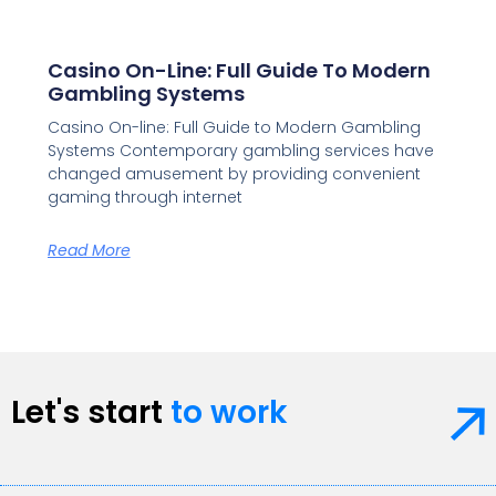
Casino On-Line: Full Guide To Modern
Gambling Systems
Casino On-line: Full Guide to Modern Gambling
Systems Contemporary gambling services have
changed amusement by providing convenient
gaming through internet
Read More
Let's start
to work