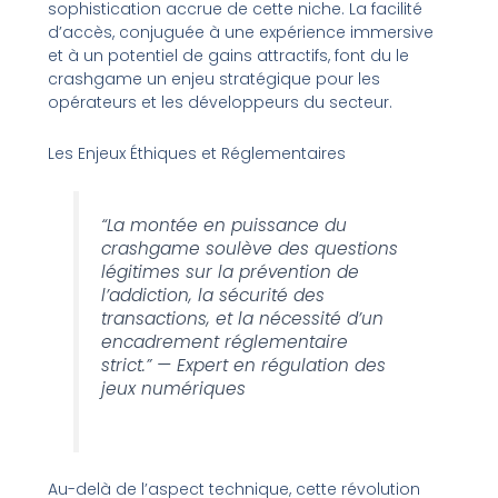
sophistication accrue de cette niche. La facilité
d’accès, conjuguée à une expérience immersive
et à un potentiel de gains attractifs, font du le
crashgame un enjeu stratégique pour les
opérateurs et les développeurs du secteur.
Les Enjeux Éthiques et Réglementaires
“La montée en puissance du
crashgame soulève des questions
légitimes sur la prévention de
l’addiction, la sécurité des
transactions, et la nécessité d’un
encadrement réglementaire
strict.” — Expert en régulation des
jeux numériques
Au-delà de l’aspect technique, cette révolution