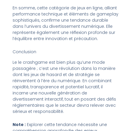
En somme, cette catégorie de jeux en ligne, alliant
performance technique et éléments de gameplay
sophistiqués, confirme une tendance durable
dans l’univers du divertissement numérique. Elle
représente également une réflexion profonde sur
l’équilibre entre innovation et précaution.
Conclusion
Le le crashgame est bien plus qu’une mode
passagère ; c’est une révolution dans la manière
dont les jeux de hasard et de stratégie se
réinventent à l’ère du numérique. En combinant
rapidité, transparence et potentiel lucratif, il
incarne une nouvelle génération de
divertissement interactif, tout en posant des défis
réglementaires que le secteur devra relever avec
sérieux et responsabilité.
Note :
Explorer cette tendance nécessite une
compréhension approfondie des enjeux