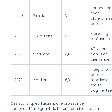
Partenariat
avec
2020
2 millions
1,2
plateforme
de jeux
Marketing
2021
3,5 millions
2,4
d’influence
Affiliations e
2022
5 millions
4,1
bonus de
bienvenue
Intégration
de jeux
2023
7 millions
6,3
mobiles et
réalité
augmentée
Ces statistiques illustrent une croissance
soutenue, témoignant de l’intérêt continu et de la