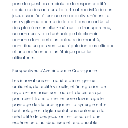
pose la question cruciale de la responsabilité
sociétale des acteurs. La forte attractivité de ces
jeux, associée à leur nature addictive, nécessite
une vigilance accrue de la part des autorités et
des plateformes elles-mêmes. La transparence,
notamment via la technologie blockchain
comme dans certains acteurs du marché,
constitue un pas vers une régulation plus efficace
et une expérience plus éthique pour les
utilisateurs.
Perspectives d’Avenir pour le Crashgame
Les innovations en matière d’intelligence
artificielle, de réalité virtuelle, et l’intégration de
crypto-monnaies sont autant de pistes qui
pourraient transformer encore davantage le
paysage des le crashgame. La synergie entre
technologie et réglementations renforcera la
crédibilité de ces jeux, tout en assurant une
expérience plus sécurisée et responsable.