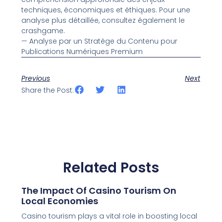
techniques, économiques et éthiques. Pour une
analyse plus détaillée, consultez également le
crashgame.
— Analyse par un Stratège du Contenu pour
Publications Numériques Premium
Previous
Next
Share the Post:
Related Posts
The Impact Of Casino Tourism On
Local Economies
Casino tourism plays a vital role in boosting local