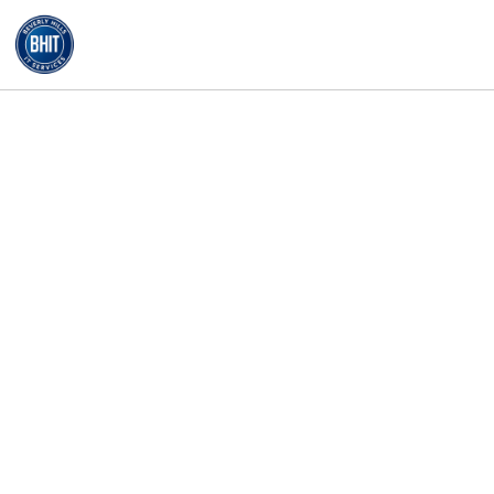
Skip
to
content