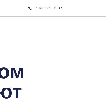
424-324-0507
бом
ют