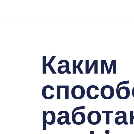
Каким
спосо
работа