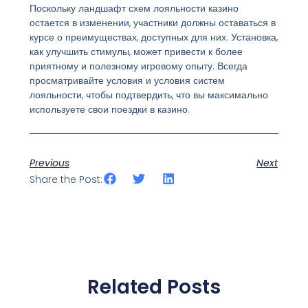
Поскольку ландшафт схем лояльности казино
остается в изменении, участники должны оставаться в
курсе о преимуществах, доступных для них. Установка,
как улучшить стимулы, может привести к более
приятному и полезному игровому опыту. Всегда
просматривайте условия и условия систем
лояльности, чтобы подтвердить, что вы максимально
используете свои поездки в казино.
Previous
Next
Share the Post:
Related Posts