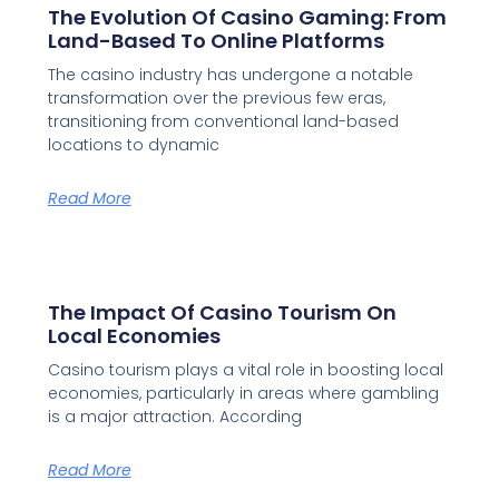
The Evolution Of Casino Gaming: From
Land-Based To Online Platforms
The casino industry has undergone a notable
transformation over the previous few eras,
transitioning from conventional land-based
locations to dynamic
Read More
The Impact Of Casino Tourism On
Local Economies
Casino tourism plays a vital role in boosting local
economies, particularly in areas where gambling
is a major attraction. According
Read More