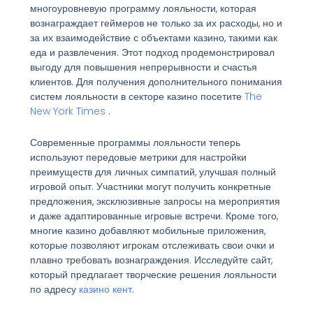
многоуровневую программу лояльности, которая
вознаграждает геймеров не только за их расходы, но и
за их взаимодействие с объектами казино, такими как
еда и развлечения. Этот подход продемонстрировал
выгоду для повышения непрерывности и счастья
клиентов. Для получения дополнительного понимания
систем лояльности в секторе казино посетите
The
New York Times
.
Современные программы лояльности теперь
используют передовые метрики для настройки
преимуществ для личных симпатий, улучшая полный
игровой опыт. Участники могут получить конкретные
предложения, эксклюзивные запросы на мероприятия
и даже адаптированные игровые встречи. Кроме того,
многие казино добавляют мобильные приложения,
которые позволяют игрокам отслеживать свои очки и
плавно требовать вознаграждения. Исследуйте сайт,
который предлагает творческие решения лояльности
по адресу
казино кент
.