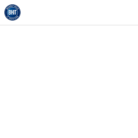
Skip
to
content