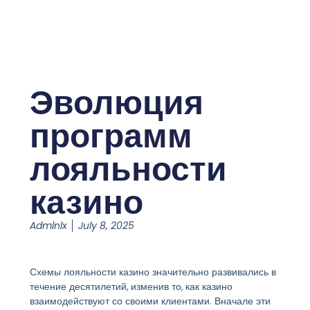
Эволюция
программ
лояльности
казино
Admlnlx
July 8, 2025
Схемы лояльности казино значительно развивались в
течение десятилетий, изменив то, как казино
взаимодействуют со своими клиентами. Вначале эти