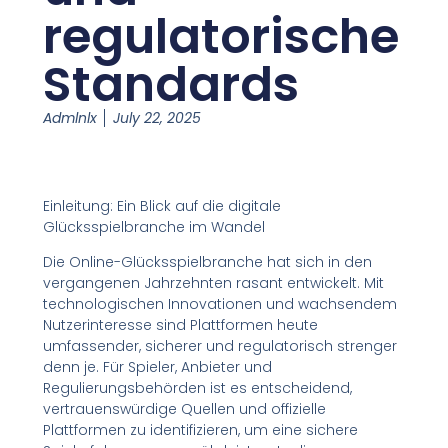
regulatorische
Standards
Admlnlx
July 22, 2025
Einleitung: Ein Blick auf die digitale
Glücksspielbranche im Wandel
Die Online-Glücksspielbranche hat sich in den
vergangenen Jahrzehnten rasant entwickelt. Mit
technologischen Innovationen und wachsendem
Nutzerinteresse sind Plattformen heute
umfassender, sicherer und regulatorisch strenger
denn je. Für Spieler, Anbieter und
Regulierungsbehörden ist es entscheidend,
vertrauenswürdige Quellen und offizielle
Plattformen zu identifizieren, um eine sichere