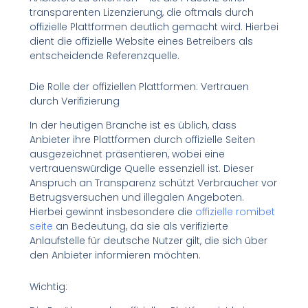
transparenten Lizenzierung, die oftmals durch
offizielle Plattformen deutlich gemacht wird. Hierbei
dient die offizielle Website eines Betreibers als
entscheidende Referenzquelle.
Die Rolle der offiziellen Plattformen: Vertrauen
durch Verifizierung
In der heutigen Branche ist es üblich, dass
Anbieter ihre Plattformen durch offizielle Seiten
ausgezeichnet präsentieren, wobei eine
vertrauenswürdige Quelle essenziell ist. Dieser
Anspruch an Transparenz schützt Verbraucher vor
Betrugsversuchen und illegalen Angeboten.
Hierbei gewinnt insbesondere die
offizielle romibet
seite
an Bedeutung, da sie als verifizierte
Anlaufstelle für deutsche Nutzer gilt, die sich über
den Anbieter informieren möchten.
Wichtig: