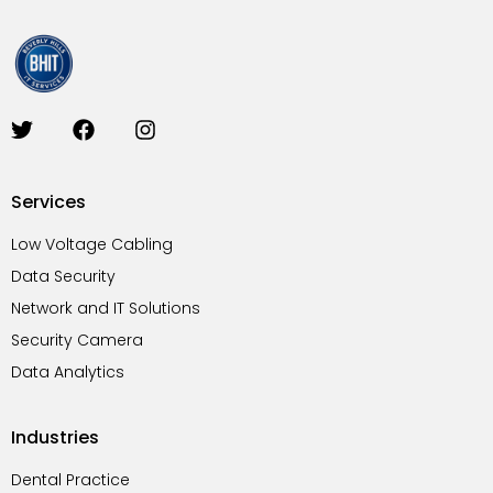
T
F
I
w
a
n
i
c
s
t
e
t
Services
t
b
a
e
o
g
Low Voltage Cabling
r
o
r
Data Security
k
a
m
Network and IT Solutions
Security Camera
Data Analytics
Industries
Dental Practice