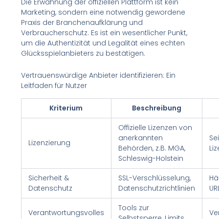
Die Erwähnung der offiziellen Plattform ist kein
Marketing, sondern eine notwendig gewordene
Praxis der Branchenaufklärung und
Verbraucherschutz. Es ist ein wesentlicher Punkt,
um die Authentizität und Legalität eines echten
Glücksspielanbieters zu bestätigen.
Vertrauenswürdige Anbieter identifizieren: Ein
Leitfaden für Nutzer
Kriterium
Beschreibung
Offizielle Lizenzen von
anerkannten
Se
Lizenzierung
Behörden, z.B. MGA,
Li
Schleswig-Holstein
Sicherheit &
SSL-Verschlüsselung,
Hä
Datenschutz
Datenschutzrichtlinien
UR
Tools zur
Verantwortungsvolles
Ve
Selbstsperre, Limits,